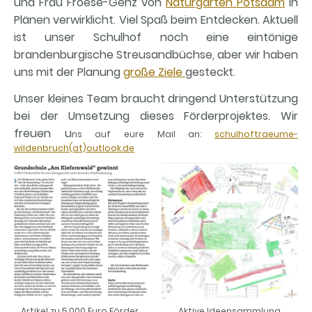
und Frau Froese-Genz von
Naturgarten Potsdam
in
Plänen verwirklicht. Viel Spaß beim Entdecken. Aktuell
ist unser Schulhof noch eine eintönige
brandenburgische Streusandbüchse, aber wir haben
uns mit der Planung
große Ziele
gesteckt.
Unser kleines Team braucht dringend Unterstützung
bei der Umsetzung dieses Förderprojektes. Wir
freuen u
ns auf eure Mail an:
schulhoftraeume-
wildenbruch(at)outlook.de
Artikel zu 5.000 Euro Fördermittel
Aktive Ideensammlung